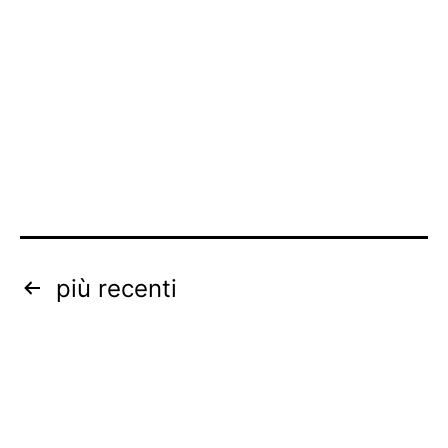
Navigazione
più recenti
articoli