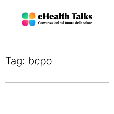
Salta
al
contenuto
eHealth
Talks
Tag:
bcpo