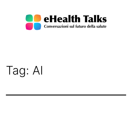
Salta
al
contenuto
eHealth
Talks
Tag:
AI